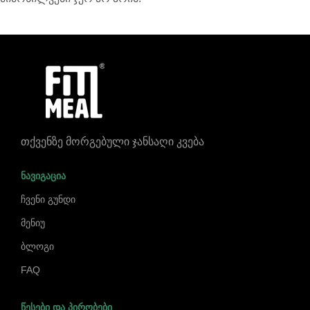
თქვენზე მორგებული ჯანსაღი კვება
ᲜᲐᲕᲘᲒᲐᲪᲘᲐ
ჩვენი გუნდი
მენიუ
ბლოგი
FAQ
ᲬᲔᲡᲔᲑᲘ ᲓᲐ ᲞᲘᲠᲝᲑᲔᲑᲘ