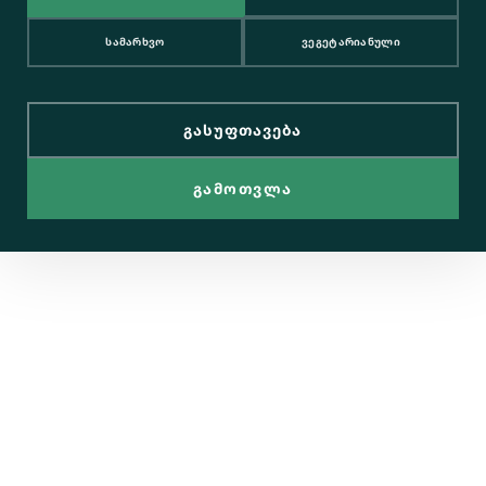
ᲡᲐᲛᲐᲠᲮᲕᲝ
ᲕᲔᲒᲔᲢᲐᲠᲘᲐᲜᲣᲚᲘ
ᲒᲐᲡᲣᲤᲗᲐᲕᲔᲑᲐ
ᲒᲐᲛᲝᲗᲕᲚᲐ