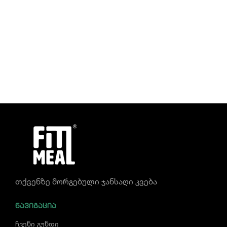
თქვენზე მორგებული ჯანსაღი კვება
ᲜᲐᲕᲘᲒᲐᲪᲘᲐ
ჩვენი გუნდი