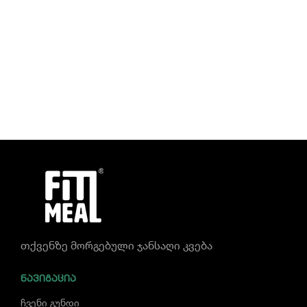
თქვენზე მორგებული ჯანსაღი კვება
ᲜᲐᲕᲘᲒᲐᲪᲘᲐ
ჩვენი გუნდი