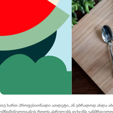
თუ ხართ პროფესიონალი ათლეტი, ან უბრალოდ ახლა აბი
უმნიშვნელოვანეს როლს ასრულებს თქვენს ჯანმრთელობი