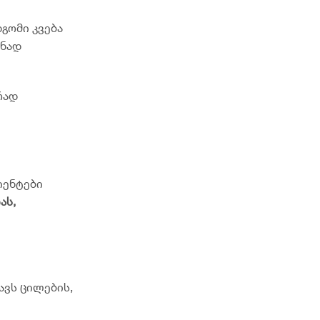
გომი კვება
ვნად
რად
იენტები
ას
,
ავს ცილების,