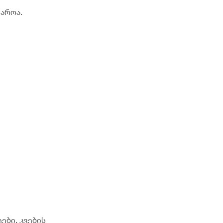
აროა.
ები. კვების