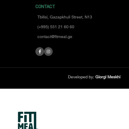
CONTACT
Tbilisi, Gazapkhuli Street, N13
(+995) 551 21 60 60
contact@fitmeal.ge
Developed by:
Giorgi Meskhi