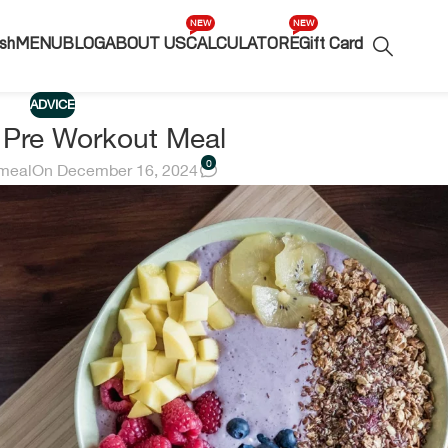
NEW
NEW
sh
MENU
BLOG
ABOUT US
CALCULATOR
EGift Card
ADVICE
 Pre Workout Meal
0
tmeal
On December 16, 2024